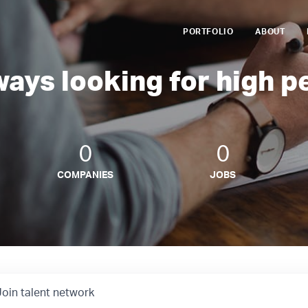
PORTFOLIO
ABOUT
ways looking for high p
0
0
COMPANIES
JOBS
Join talent network