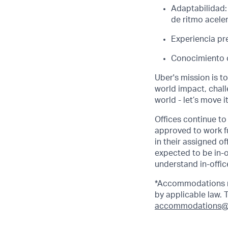
Adaptabilidad:
de ritmo acele
Experiencia pre
Conocimiento o 
Uber's mission is t
world impact, chal
world - let’s move i
Offices continue to 
approved to work fu
in their assigned o
expected to be in-o
understand in-office
*Accommodations ma
by applicable law.
accommodations@