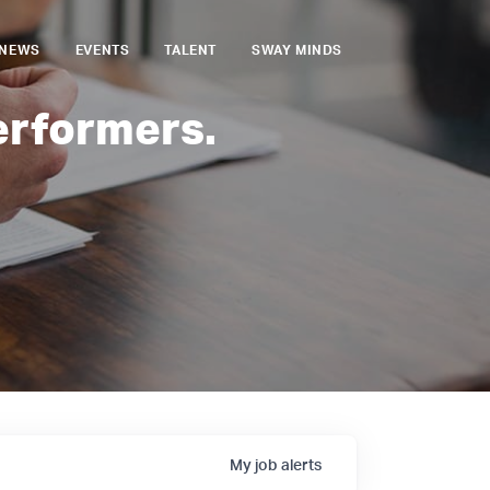
NEWS
EVENTS
TALENT
SWAY MINDS
erformers.
My
job
alerts