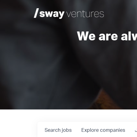
We are al
Search
jobs
Explore
companies