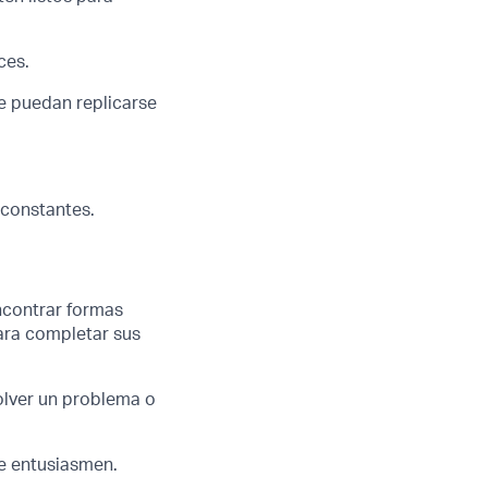
ces.
e puedan replicarse
s constantes.
ncontrar formas
para completar sus
olver un problema o
se entusiasmen.