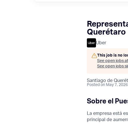
Representa
Querétaro
Uber
This job is no l
See open jobs a
See open jobs sim
Santiago de Querét
Posted
on May 7, 2026
Sobre el Pue
La empresa está e
principal de aument