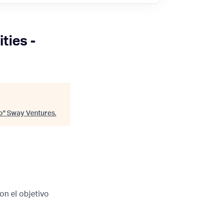
ties -
o
"
Sway Ventures
.
on el objetivo