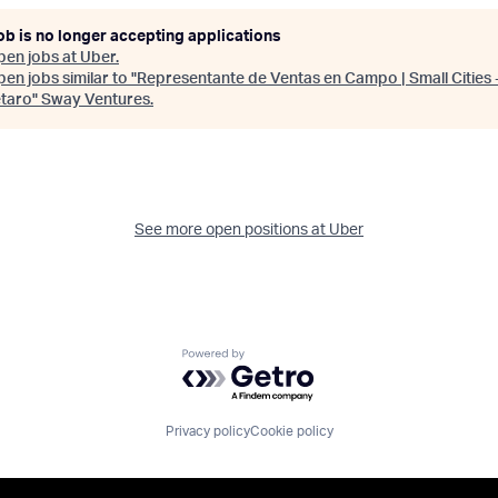
ob is no longer accepting applications
pen jobs at
Uber
.
en jobs similar to "
Representante de Ventas en Campo | Small Cities 
taro
"
Sway Ventures
.
See more open positions at
Uber
Powered by Getro.com
Privacy policy
Cookie policy