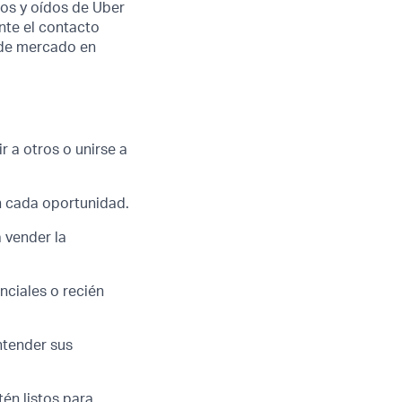
jos y oídos de Uber
nte el contacto
s de mercado en
r a otros o unirse a
n cada oportunidad.
 vender la
nciales o recién
ntender sus
én listos para