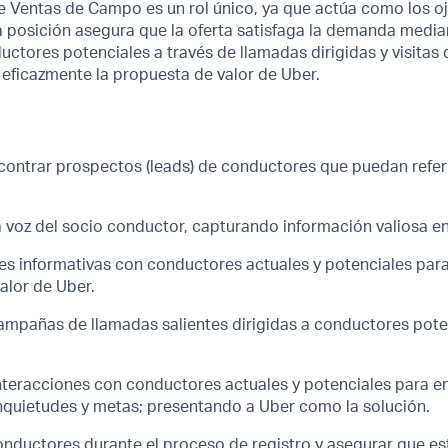
e Ventas de Campo es un rol único, ya que actúa como los o
a posición asegura que la oferta satisfaga la demanda media
uctores potenciales a través de llamadas dirigidas y visita
 eficazmente la propuesta de valor de Uber.
ncontrar prospectos (leads) de conductores que puedan referi
 voz del socio conductor, capturando información valiosa e
nes informativas con conductores actuales y potenciales para
alor de Uber.
campañas de llamadas salientes dirigidas a conductores pote
interacciones con conductores actuales y potenciales para e
nquietudes y metas; presentando a Uber como la solución.
onductores durante el proceso de registro y asegurar que est