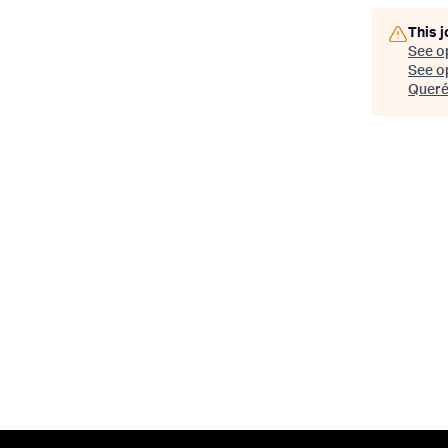
This j
See o
See op
Queré