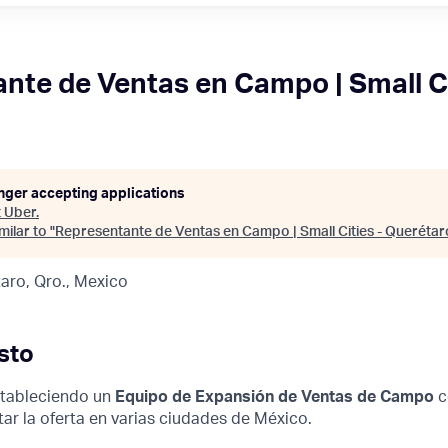
nte de Ventas en Campo | Small Ci
onger accepting applications
t
Uber
.
ilar to "
Representante de Ventas en Campo | Small Cities - Querétar
aro, Qro., Mexico
sto
stableciendo un
Equipo de Expansión de Ventas de Campo
c
ar la oferta en varias ciudades de México.